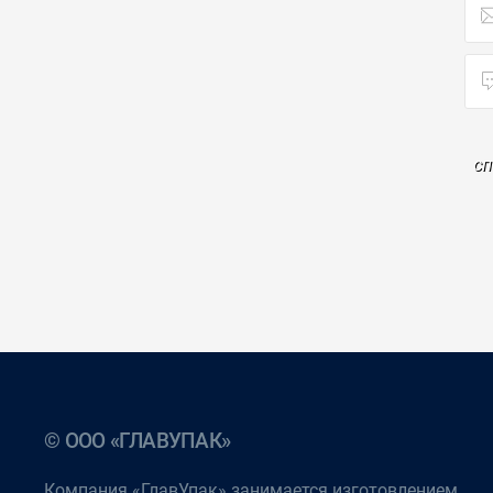
сп
© ООО «ГЛАВУПАК»
Компания «ГлавУпак» занимается изготовлением