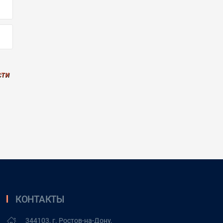
сти
КОНТАКТЫ
344103, г. Ростов-на-Дону,