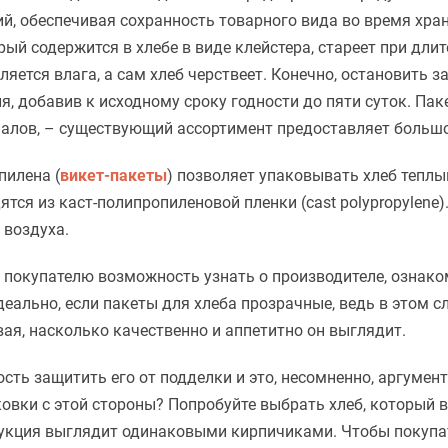
ий, обеспечивая сохранность товарного вида во время хра
рый содержится в хлебе в виде клейстера, стареет при дл
ляется влага, а сам хлеб черствеет. Конечно, остановить
я, добавив к исходному сроку годности до пяти суток. Па
алов, – существующий ассортимент предоставляет большо
пилена (
викет-пакеты
) позволяет упаковывать хлеб теплы
тся из каст-полипропиленовой пленки (cast polypropylene
 воздуха.
окупателю возможность узнать о производителе, ознаком
еально, если пакеты для хлеба прозрачные, ведь в этом 
вая, насколько качественно и аппетитно он выглядит.
ть защитить его от подделки и это, несомненно, аргумент 
овки с этой стороны? Попробуйте выбрать хлеб, который в
одукция выглядит одинаковыми кирпичиками. Чтобы покупа