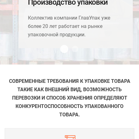
Производство упаковки
поставщиком различных видов
упаковки (упаковка для пищевых
Коллектив компании ГлавУпак уже
продуктов, упаковка для хлеба,
более 20 лет работает на рынке
упаковка для семечек, БОПП ПЛЕНКА,
упаковочной продукции.
гибкая упаковка, пакеты для хлеба,
пленка для мороженого, пленка с
Proizvodstvo Bopp
Производство упаковки
рисунком, пленка с флексопечатью ) на
территории РФ и за ее пределами.
СОВРЕМЕННЫЕ ТРЕБОВАНИЯ К УПАКОВКЕ ТОВАРА
ТАКИЕ КАК ВНЕШНИЙ ВИД, ВОЗМОЖНОСТЬ
ПЕРЕВОЗКИ И СПОСОБ ХРАНЕНИЯ ОПРЕДЕЛЯЮТ
КОНКУРЕНТОСПОСОБНОСТЬ УПАКОВАННОГО
ТОВАРА.